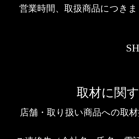
営業時間、取扱商品につきま
SH
取材に関
店舗・取り扱い商品への取材