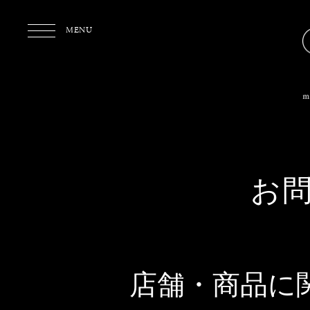
MENU
お
店舗・商品に